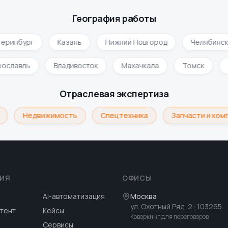
География работы
еринбург
Казань
Нижний Новгород
Челябинск
Ярославль
Владивосток
Махачкала
Томск
Отраслевая экспертиза
Недвижимость
Спецтехника
Запчасти и ком
ИЯ
ОФИСЫ
AI-автоматизация
Москва
ул. Охотный Ряд, 2
· 103265
тент
Кейсы
Коворкинг для переговоров
Сервисы