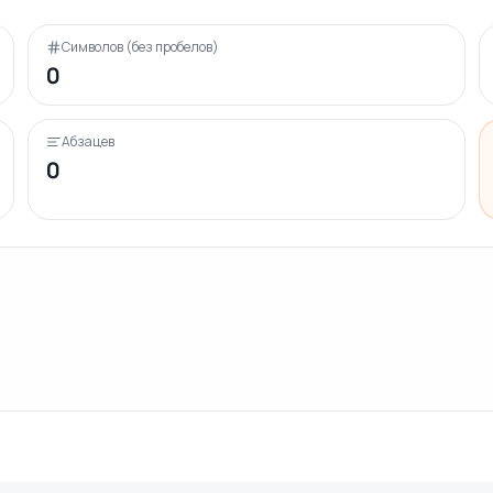
Символов (без пробелов)
0
Абзацев
0