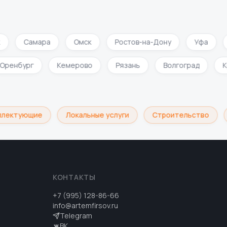
Самара
Омск
Ростов-на-Дону
Уфа
Оренбург
Кемерово
Рязань
Волгоград
плектующие
Локальные услуги
Строительство
КОНТАКТЫ
+7 (995) 128-86-66
info@artemfirsov.ru
Telegram
ВК