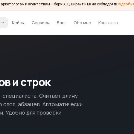
аркетологам и агентствам — беру SEO, Директ и ВК на субподряд
Подробн
и
Кейсы
Сервисы
Блог
Обо мне
Контакты
ов и строк
-специалиста. Считает длину
во слов, абзацев. Автоматически
и. Удобно для проверки