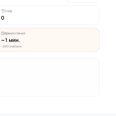
Слов
0
Время чтения
~1 мин.
~200 слов/мин