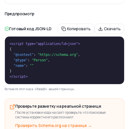
Предпросмотр
Готовый код JSON-LD
Копировать
Скачать
<script type="application/ld+json">
{
"@context"
: 
"https://schema.org"
,
"@type"
: 
"Person"
,
"name"
: 
""
}
</script>
Вставьте этот код в
вашей страницы.
<head>
Проверьте разметку на реальной странице
После установки кода на сайт проверьте, что поисковые
системы корректно его распознают.
Проверить Schema.org на странице →