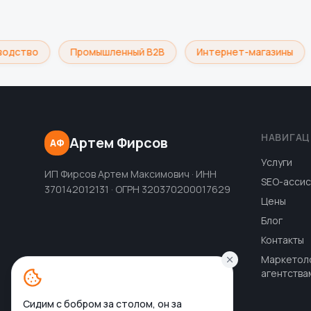
одство
Промышленный B2B
Интернет-магазины
НАВИГАЦ
Артем Фирсов
АФ
Услуги
ИП Фирсов Артем Максимович · ИНН
SEO-ассис
370142012131 · ОГРН 320370200017629
Цены
Блог
Контакты
Маркетол
агентства
Сидим с бобром за столом, он за