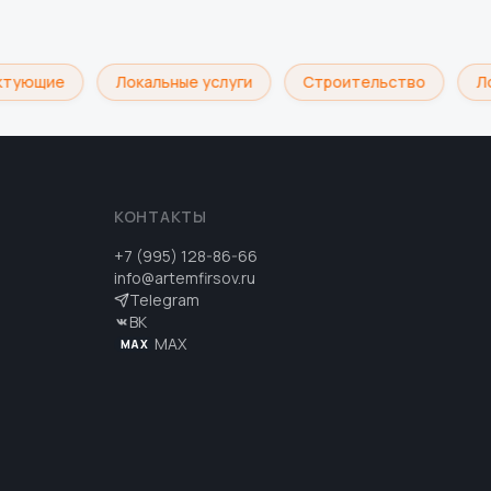
тующие
Локальные услуги
Строительство
Лог
КОНТАКТЫ
+7 (995) 128-86-66
info@artemfirsov.ru
Telegram
ВК
MAX
MAX