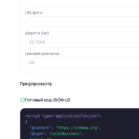
URL фото
Широта (lat)
Ценовой диапазон
Предпросмотр
Готовый код JSON-LD
<script type="application/ld+json">
{
"@context"
: 
"https://schema.org"
,
"@type"
: 
"LocalBusiness"
,