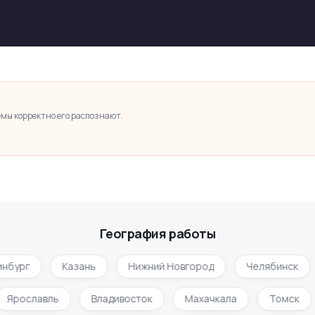
темы корректно его распознают.
География работы
бург
Казань
Нижний Новгород
Челябинск
Ярославль
Владивосток
Махачкала
Томск