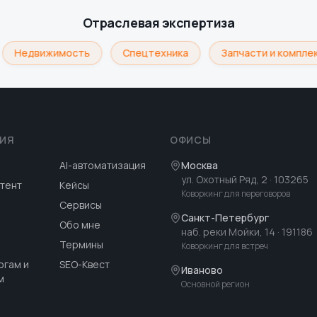
Отраслевая экспертиза
Недвижимость
Спецтехника
Запчасти и комплек
ИЯ
ОФИСЫ
AI-автоматизация
Москва
ул. Охотный Ряд, 2
· 103265
тент
Кейсы
Коворкинг для переговоров
Сервисы
Санкт-Петербург
Обо мне
наб. реки Мойки, 14
· 191186
Термины
Коворкинг для встреч
огам и
SEO-Квест
Иваново
м
Основной регион