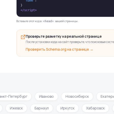
"name"
: 
""
}
</script>
Вставьте этот код в
вашей страницы.
<head>
Проверьте разметку на реальной странице
После установки кода на сайт проверьте, что поисковые сис
Проверить Schema.org на странице →
кт-Петербург
Иваново
Новосибирск
Екатерин
и
Ижевск
Барнаул
Иркутск
Хабаровск