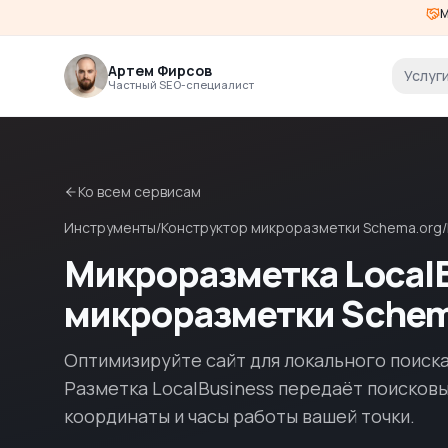
М
Артем Фирсов
Услуг
Частный SEO-специалист
Ко всем сервисам
Инструменты
/
Конструктор микроразметки Schema.org
/
Микроразметка LocalB
микроразметки Schem
Оптимизируйте сайт для локального поиска 
Разметка LocalBusiness передаёт поисков
координаты и часы работы вашей точки.