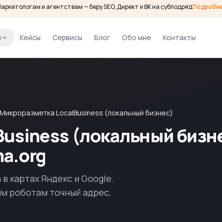
аркетологам и агентствам — беру SEO, Директ и ВК на субподряд
Подробн
и
Кейсы
Сервисы
Блог
Обо мне
Контакты
Микроразметка LocalBusiness (локальный бизнес)
usiness (локальный бизн
a.org
в картах Яндекс и Google.
ым роботам точный адрес,