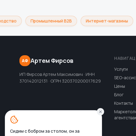
одство
Промышленный B2B
Интернет-магазины
НАВИГАЦ
Артем Фирсов
АФ
Услуги
ИП Фирсов Артем Максимович · ИНН
SEO-ассис
370142012131 · ОГРН 320370200017629
Цены
Блог
Контакты
Маркетол
агентства
Сидим с бобром за столом, он за