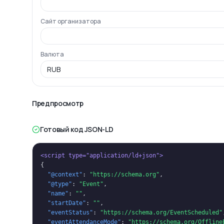
Сайт организатора
Валюта
Предпросмотр
Готовый код JSON-LD
<script type="application/ld+json">
{
"@context"
: 
"https://schema.org"
,
"@type"
: 
"Event"
,
"name"
: 
""
,
"startDate"
: 
""
,
"eventStatus"
: 
"https://schema.org/EventScheduled"
"eventAttendanceMode"
: 
"https://schema.org/Offline