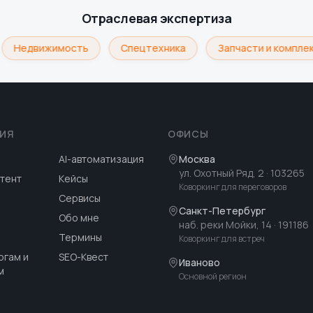
Отраслевая экспертиза
Недвижимость
Спецтехника
Запчасти и комплек
ИЯ
ОФИСЫ
AI-автоматизация
Москва
ул. Охотный Ряд, 2
· 103265
тент
Кейсы
Коворкинг для переговоров
Сервисы
Санкт-Петербург
Обо мне
наб. реки Мойки, 14
· 191186
Термины
Коворкинг для встреч
огам и
SEO-Квест
Иваново
м
Основной регион