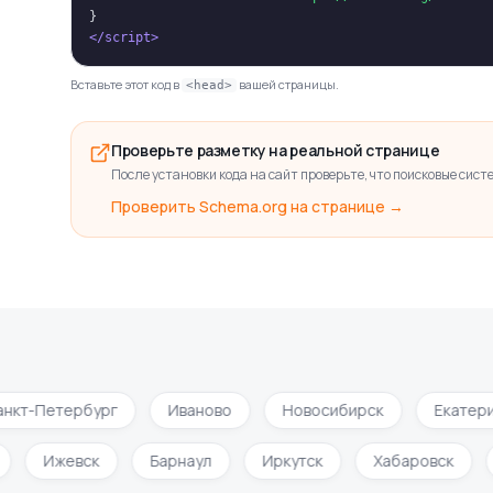
}
</script>
Вставьте этот код в
вашей страницы.
<head>
Проверьте разметку на реальной странице
После установки кода на сайт проверьте, что поисковые сис
Проверить Schema.org на странице →
кт-Петербург
Иваново
Новосибирск
Екатерин
и
Ижевск
Барнаул
Иркутск
Хабаровск