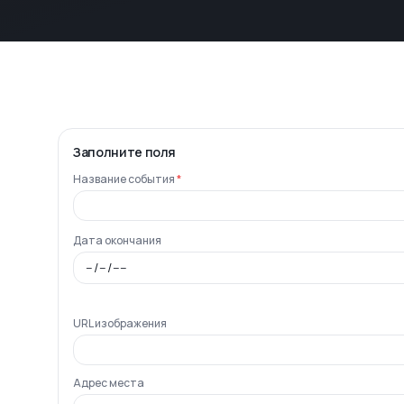
Заполните поля
Название события
*
Дата окончания
URL изображения
Адрес места