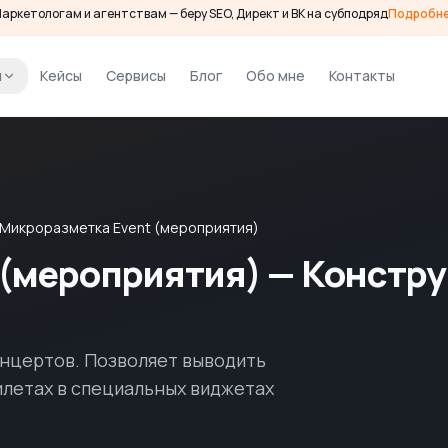
аркетологам и агентствам — беру SEO, Директ и ВК на субподряд
Подробн
и
Кейсы
Сервисы
Блог
Обо мне
Контакты
Микроразметка Event (мероприятия)
 (мероприятия) — Констр
онцертов. Позволяет выводить
илетах в специальных виджетах