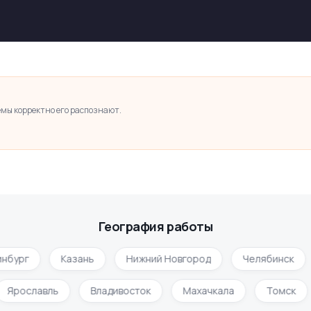
темы корректно его распознают.
География работы
бург
Казань
Нижний Новгород
Челябинск
Ярославль
Владивосток
Махачкала
Томск