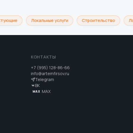
тующие
Локальные услуги
Строительство
Лог
КОНТАКТЫ
+7 (995) 128-86-66
info@artemfirsov.ru
Telegram
ВК
MAX
MAX