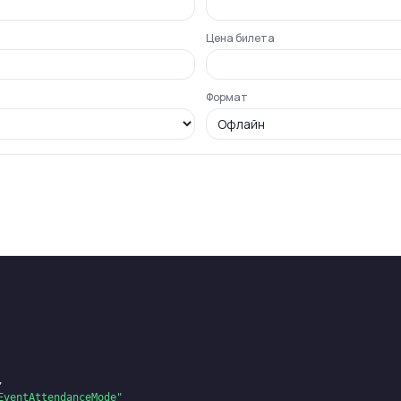
Цена билета
Формат
,
EventAttendanceMode"