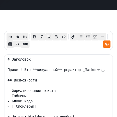
👁‍🗨
{ }