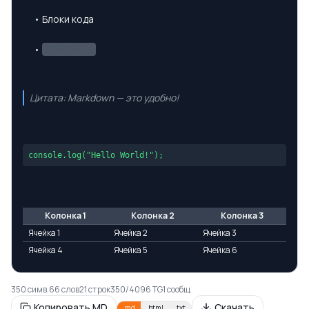
• Блоки кода
•
Спойлеры
Цитата: Markdown — это удобно!
console.log("Hello World!");
Колонка 1
Колонка 2
Колонка 3
Ячейка 1
Ячейка 2
Ячейка 3
Ячейка 4
Ячейка 5
Ячейка 6
350
симв.
66
слов
21
строк
350
/
4096
TG
1
сообщ.
Копировать MD
Скачать
.
md
.
html
.
txt