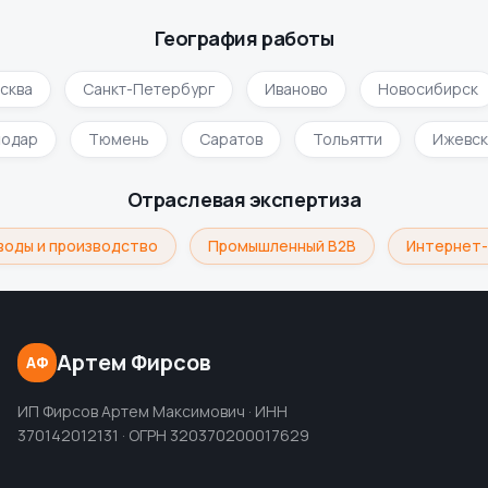
География работы
сква
Санкт-Петербург
Иваново
Новосибирск
нодар
Тюмень
Саратов
Тольятти
Ижевс
Отраслевая экспертиза
воды и производство
Промышленный B2B
Интернет-
Артем Фирсов
АФ
ИП Фирсов Артем Максимович · ИНН
370142012131 · ОГРН 320370200017629