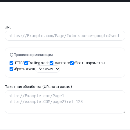
URL
Правила нормализации
HTTPS
Trailing slash
Lowercase
Убрать параметры
Убрать #хеш
Пакетная обработка (URL по строкам)