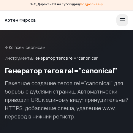
SEO, Директ и ВК на субподряд
Подробнее
Артем Фирсов
Ко всем сервисам
Инструменты
/
Генератор тегов rel="canonical"
Генератор тегов rel="canonical"
Пакетное создание тегов rel="canonical" для
борьбы с дублями страниц. Автоматически
приводит URL к единому виду: принудительный
HTTPS, добавление слеша, удаление www,
перевод в нижний регистр.