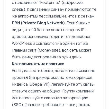
отслеживают "Footprints" (цифровые
следы). К связанным сайтам применяются те
же алгоритмы пессимизации, что и к сеткам
PBN (Private Blog Network)
. Если Яндекс
видит, что 10 блогов лежат на одном IP-
адресе, используют один и тот же шаблон
WordPress и ссылаются на один и тот же
Главный сайт (Money site), вся сеть может
быть деиндексирована за один день.
Как применять на практике
Если у вас есть белые, легальные связанные
проекты (например, экосистема сервисов
Яндекса, Сбера, VK), легализуйте эту связь:
ставьте ссылку на общую "Группу компаний"
или используйте сквозную авторизацию
(SSO). Главное требование — они должны