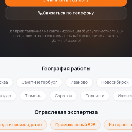
Связаться по телефону
Вся представленная на сайте информация об услугах частного SEO-
специалиста носит ознакомительный характер и не является
публичной офертой.
География работы
ква
Санкт-Петербург
Иваново
Новосибирск
нодар
Тюмень
Саратов
Тольятти
Ижевс
Отраслевая экспертиза
оды и производство
Промышленный B2B
Интернет-