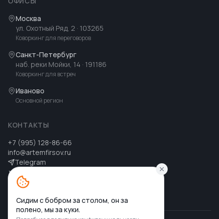
ОФИСЫ
Москва
ул. Охотный Ряд, 2
· 103265
Коворкинг для переговоров
Санкт-Петербург
наб. реки Мойки, 14
· 191186
Коворкинг для встреч
Иваново
Основной регион
КОНТАКТЫ
+7 (995) 128-86-66
info@artemfirsov.ru
Telegram
ВК
MAX
MAX
Сидим с бобром за столом, он за
полено, мы за куки.