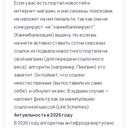
Если у вас есть портал новостей и
интернет-магазин
, и они
связаны
, поисковик
не наложит на них пенальти, так как они не
конкурируют: не "каннибализируют"
(
Каннибализация
) выдачу. Но если вы
начнете активно ставить сотни сквозных
ссылок из подвала новостного портала на
свой магазин (для передачи ссылочного
веса), алгоритм (например,
Пингвин
) это
заметит. Он поймет, что ссылки
неестественные (вы поставили их сами
себе), и обнулит их вес. В худшем случае —
наложит фильтр как за манипуляцию
ссылочной массой (Link Schemes).
Актуальность в 2026 году
В 2026 году алгоритмы антифрода виртуозно