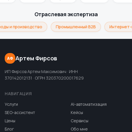
Отраслевая экспертиза
оды и производство
Промышленный B2B
Интернет-
Артем Фирсов
АФ
ИП Фирсов Артем Максимович · ИНН
370142012131 · ОГРН 320370200017629
НАВИГАЦИЯ
Услуги
AI-автоматизация
SEO-ассистент
Кейсы
Цены
Сервисы
Блог
Обо мне