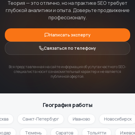
Теория — это отлично, но на практике SEO требует
глубокой аналитики и опыта. Доверьте продвижение
профессионалу.
Написать эксперту
Связаться по телефону
Вся представленная на сайте информация об услугах частного SEO-
специалиста носит ознакомительный характер и не является
публичной офертой.
География работы
ква
Санкт-Петербург
Иваново
Новосибирск
нодар
Тюмень
Саратов
Тольятти
Ижевс