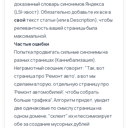
доказанный словарь синонимов Яндекса
(LSI-хвост). Обязательно добавьте их все в
свой
текст статьи (или в Description), чтобы
релевантность
вашей страницы была
максимальной.
Частые ошибки
Попытка продвигать сильные синонимы на
разных страницах (
Каннибализация
).
Неграмотный сеошник говорит: "Так, вот
страница про 'Ремонт авто', а вот мы
сделаем вторую, отдельную страницу про
'Ремонт автомобилей', чтобы собрать
больше трафика". Алгоритм придет, увидит
две одинаковые по смыслу страницы на
одном домене, "склеит" их и пессимизирует
обе за создание мусорных дублей