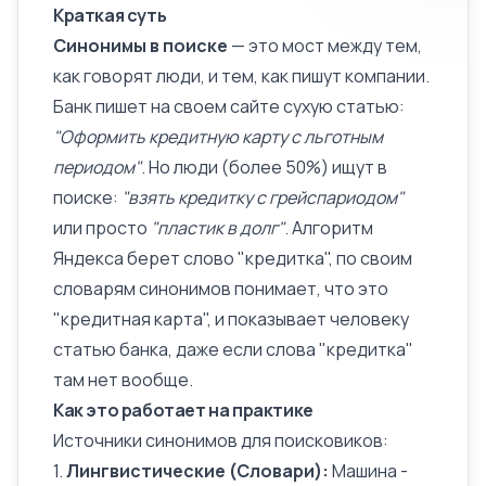
Краткая суть
Синонимы в поиске
— это мост между тем,
как говорят люди, и тем, как пишут компании.
Банк пишет на своем сайте сухую статью:
"Оформить кредитную карту с льготным
периодом"
. Но люди (более 50%) ищут в
поиске:
"взять кредитку с грейспариодом"
или просто
"пластик в долг"
.
Алгоритм
Яндекса берет слово "кредитка", по своим
словарям синонимов понимает, что это
"кредитная карта", и показывает человеку
статью банка, даже если слова "кредитка"
там нет вообще.
Как это работает на практике
Источники синонимов для поисковиков:
1.
Лингвистические (Словари):
Машина -