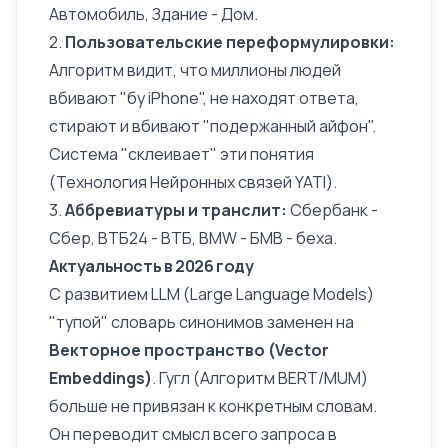
Автомобиль, Здание - Дом.
2.
Пользовательские переформулировки:
Алгоритм видит, что миллионы людей
вбивают "бу iPhone", не находят ответа,
стирают и вбивают "подержанный айфон".
Система "склеивает" эти понятия
(Технология
Нейронных связей YATI
).
3.
Аббревиатуры и транслит:
Сбербанк -
Сбер, ВТБ24 - ВТБ, BMW - БМВ - беха.
Актуальность в 2026 году
С развитием LLM (Large Language Models)
"тупой"
словарь
синонимов заменен на
Векторное пространство (Vector
Embeddings)
. Гугл (
Алгоритм BERT/MUM
)
больше не привязан к конкретным словам.
Он переводит смысл всего
запроса
в