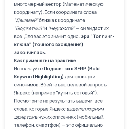
многомерный вектор (Математическую
координату). Если координата слова
"Дешевый"
близка к координате
"Бюджетный"
и
"Недорогой"
— он выдаст их
все. Для вас это значит одно:
эра "Топлинг-
ключа" (точного вхождения)
закончилась.
Как применять на практике
Используйте
Подсветки в SERP (Bold
Keyword Highlighting)
для проверки
синонимов. Вбейте ваш целевой запрос в
Яндекс (например "купить сотовый").
Посмотрите на результаты выдачи: все
слова, которые Яндекс
выделил жирным
шрифтом
в чужих описаниях (мобильный,
телефон, смартфон) — это официально