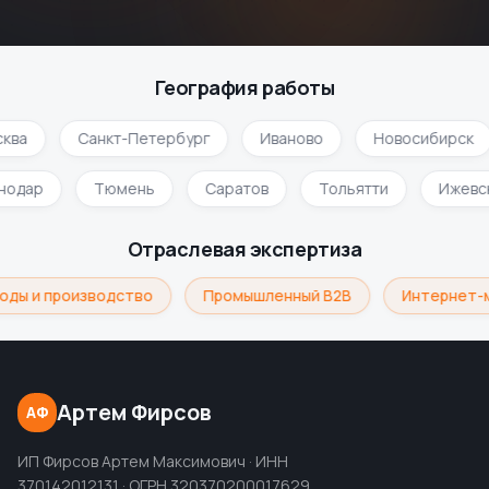
География работы
ква
Санкт-Петербург
Иваново
Новосибирск
снодар
Тюмень
Саратов
Тольятти
Ижевс
Отраслевая экспертиза
оды и производство
Промышленный B2B
Интернет-м
Артем Фирсов
АФ
ИП Фирсов Артем Максимович · ИНН
370142012131 · ОГРН 320370200017629