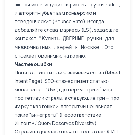
школьников, ищущих шариковые ручки Parker,
и алгоритм убьет вам конверсию и
поведенческие (
Bounce Rate
). Всегда
добавляйте
слова-маркеры (LSI)
, задающие
контекст:
"Купить ДВЕРНЫЕ ручки для
. Это
межкомнатных дверей в Москве"
отсекает омонимию на корню.
Частые ошибки
Попытка охватить все значения слова (Mixed
Intent Page). SEO-стажер пишет статью-
монстра про "Лук", где первые три абзаца
про тетиву и стрелы, а следующие три — про
жарку с картошкой. Алгоритмы ненавидят
такие "винегреты" (Несоответствие
Интенту / Query Deserves Diversity).
Страница должна отвечать только на ОДИН