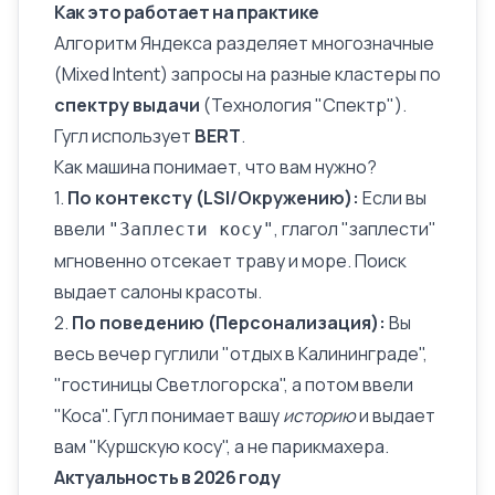
Как это работает на практике
Алгоритм Яндекса разделяет многозначные
(Mixed Intent)
запросы
на разные кластеры по
спектру выдачи
(Технология "Спектр").
Гугл использует
BERT
.
Как машина понимает, что вам нужно?
1.
По контексту (LSI/Окружению):
Если вы
ввели
, глагол "заплести"
"Заплести косу"
мгновенно отсекает траву и море. Поиск
выдает салоны красоты.
2.
По поведению (Персонализация):
Вы
весь вечер гуглили "отдых в Калининграде",
"гостиницы Светлогорска", а потом ввели
"Коса". Гугл понимает вашу
историю
и выдает
вам "Куршскую косу", а не парикмахера.
Актуальность в 2026 году