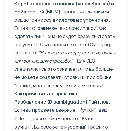
В эру
Голосового поиска (Voice Search) и
Нейросетей (
MUM
)
, проблема омонимии
решается через
диалоговые уточнения
.
Если вы спрашиваете колонку Алису "Как
сделать лук?", она не будет сразу диктовать
результат. Она спросит в ответ (Clarifying
Question):
"Вы имеете в виду рецепт из овоща
или оружие для стрельбы?"
. Для SEO-
специалистов это означает, что вы больше
не можете создавать страницы под общие
"голые", многозначные
ключевые слова
.
Как применять на практике
Разбавление (Disambiguation)
Тайтлов
.
Если вы продаете дверные
, ваш
"Ручки"
Title не должен быть просто
"Купить
. Вы соберете мусорный трафик от
ручки"