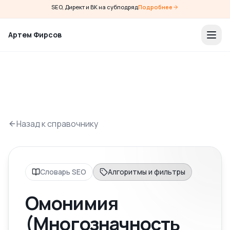
SEO, Директ и ВК на субподряд
Подробнее
Артем Фирсов
Назад к справочнику
Словарь SEO
Алгоритмы и фильтры
Омонимия
(Многозначность