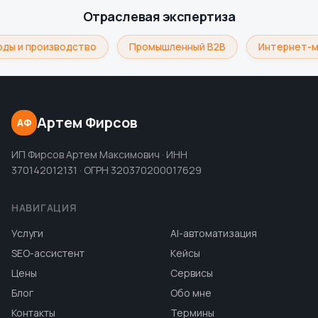
Отраслевая экспертиза
ды и производство
Промышленный B2B
Интернет-м
Артем Фирсов
АФ
ИП Фирсов Артем Максимович · ИНН
370142012131 · ОГРН 320370200017629
НАВИГАЦИЯ
Услуги
AI-автоматизация
SEO-ассистент
Кейсы
Цены
Сервисы
Блог
Обо мне
Контакты
Термины