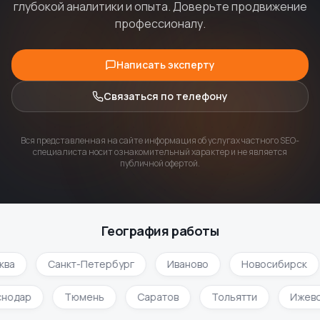
глубокой аналитики и опыта. Доверьте продвижение
профессионалу.
Написать эксперту
Связаться по телефону
Вся представленная на сайте информация об услугах частного SEO-
специалиста носит ознакомительный характер и не является
публичной офертой.
География работы
ква
Санкт-Петербург
Иваново
Новосибирск
снодар
Тюмень
Саратов
Тольятти
Ижев