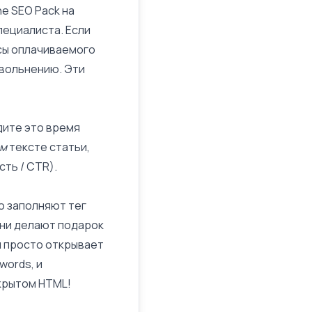
ne SEO Pack на
ециалиста. Если
асы оплачиваемого
увольнению. Эти
ите это время
ом
тексте статьи,
сть /
CTR
).
о заполняют тег
они делают подарок
н просто открывает
words, и
ткрытом HTML!