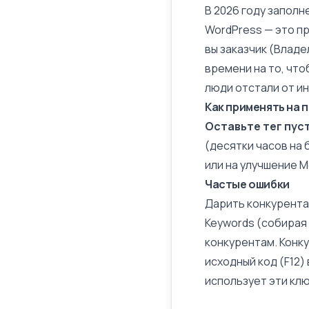
В 2026 году заполне
WordPress
— это п
вы заказчик (Владе
времени на то, что
люди отстали от ин
Как применять на 
Оставьте тег пуст
(десятки часов на
или на улучшение М
Частые ошибки
Дарить конкурент
Keywords (собирая
конкурентам. Конку
исходный код (F12)
использует эти клю