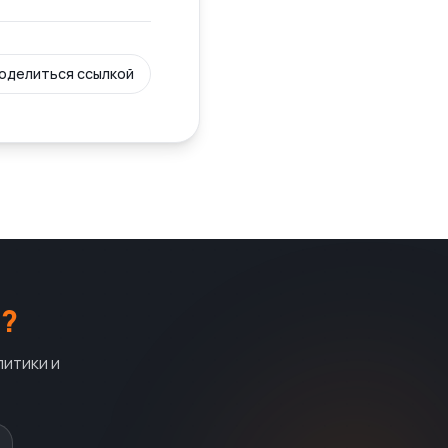
оделиться ссылкой
?
литики и