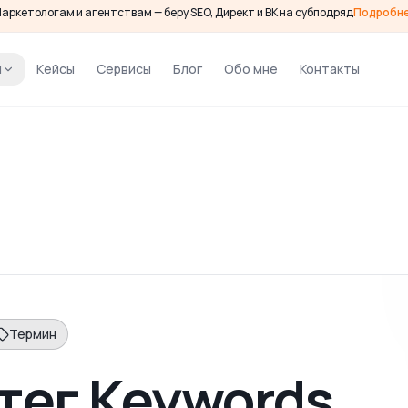
аркетологам и агентствам — беру SEO, Директ и ВК на субподряд
Подробн
и
Кейсы
Сервисы
Блог
Обо мне
Контакты
Термин
тег Keywords