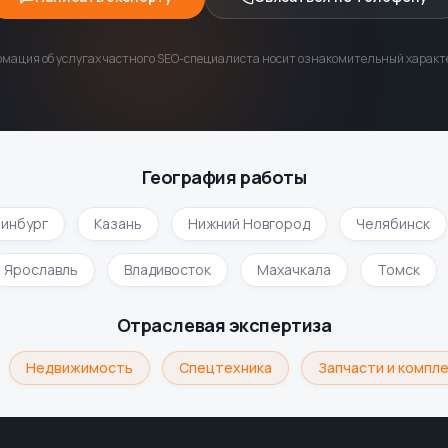
мация об услугах частного SEO-специалиста носит ознакомительный характе
География работы
нбург
Казань
Нижний Новгород
Челябинск
Ярославль
Владивосток
Махачкала
Томск
Отраслевая экспертиза
Недвижимость
Спецтехника
Запчасти и компле