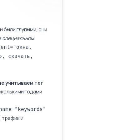
и были глупыми, они
 в специальном
tent
="окна,
о, скачать,
не учитываем тег
есколькими годами
name="keywords"
, трафик и