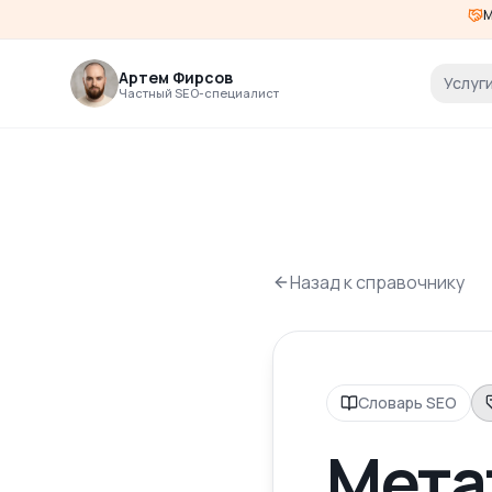
М
Артем Фирсов
Услуг
Частный SEO-специалист
Назад к справочнику
Словарь SEO
Мета