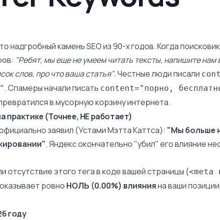
то надгробный камень SEO из 90-х годов. Когда поисковик
ров:
"Ребят, мы еще не умеем читать тексты, напишите нам
сок слов, про что ваша статья"
. Честные люди писали
con
. Спамеры начали писать
"
content="порно, бесплатн
г превратился в мусорную корзину интернета.
на практике (Точнее, НЕ работает)
 официально заявил (Устами Мэтта Каттса):
"Мы больше 
жировании"
. Яндекс окончательно "убил" его влияние н
и отсутствие этого тега в коде вашей страницы (
<meta 
 оказывает ровно
НОЛЬ (0.00%) влияния
на ваши позиции
26 году