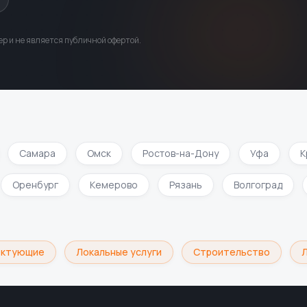
р и не является публичной офертой.
Самара
Омск
Ростов-на-Дону
Уфа
Кр
Оренбург
Кемерово
Рязань
Волгоград
ктующие
Локальные услуги
Строительство
Ло