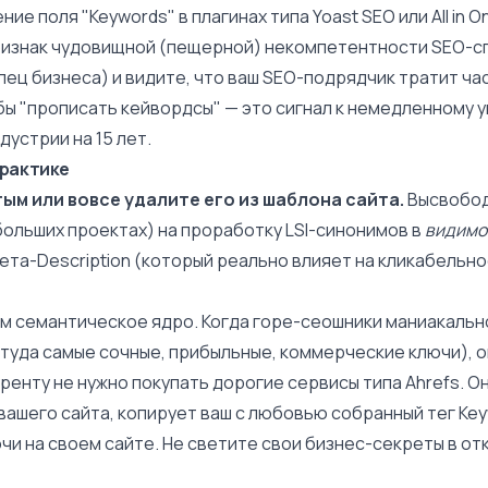
ние поля "Keywords" в плагинах типа Yoast SEO или All in O
ризнак чудовищной (пещерной) некомпетентности SEO-сп
лец бизнеса) и видите, что ваш SEO-подрядчик тратит ч
бы "прописать кейвордсы" — это сигнал к немедленному 
дустрии на 15 лет.
практике
ым или вовсе удалите его из шаблона сайта.
Высвобод
 больших проектах) на проработку
LSI-синонимов
в
видим
ета-Description (который реально влияет на кликабельно
ам
семантическое ядро
. Когда горе-сеошники маниакальн
 туда самые сочные, прибыльные, коммерческие ключи), 
ренту не нужно покупать дорогие сервисы типа Ahrefs. О
 вашего сайта, копирует ваш с любовью собранный тег Key
чи на своем сайте. Не светите свои бизнес-секреты в о