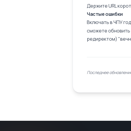
Держите URL коротк
Частые ошибки
Включать в ЧПУ год
сможете обновить с
редиректом) "вечны
Последнее обновление