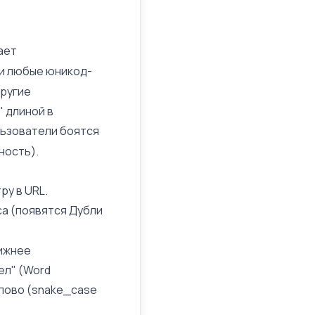
ает
к и любые юникод-
другие
 длиной в
льзователи боятся
ность)
.
ру в URL.
са (появятся
Дубли
нижнее
ел" (Word
слово (snake_case