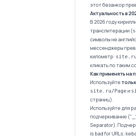
этот безанкор пре
Актуальность в 20
В 2026 году кирилл
транслитерации (
s
символы не английс
мессенджеры превр
километр:
site.r
кликать по таким с
Как применять на 
Используйте
тольк
и
site.ru/Page
s
страниц
).
Используйте для р
подчеркивание ("_
Separator). Подчер
is bad for URLs; keb