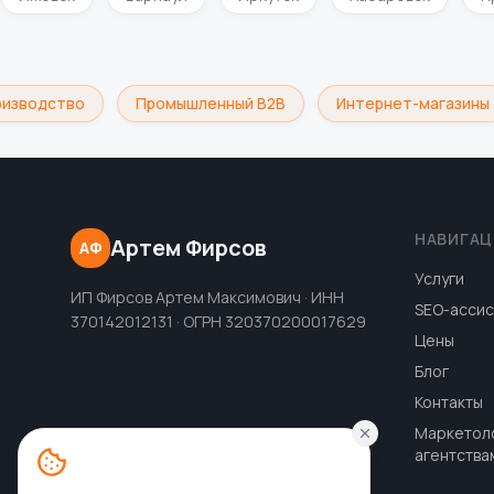
изводство
Промышленный B2B
Интернет-магазины
НАВИГАЦ
Артем Фирсов
АФ
Услуги
ИП Фирсов Артем Максимович · ИНН
SEO-ассис
370142012131 · ОГРН 320370200017629
Цены
Блог
Контакты
Маркетол
агентства