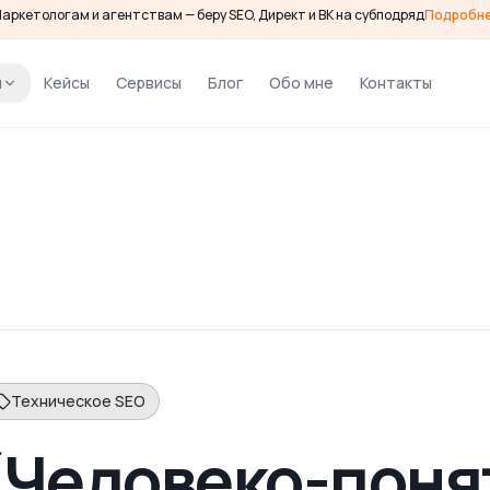
аркетологам и агентствам — беру SEO, Директ и ВК на субподряд
Подробн
и
Кейсы
Сервисы
Блог
Обо мне
Контакты
Техническое SEO
(Человеко-пон