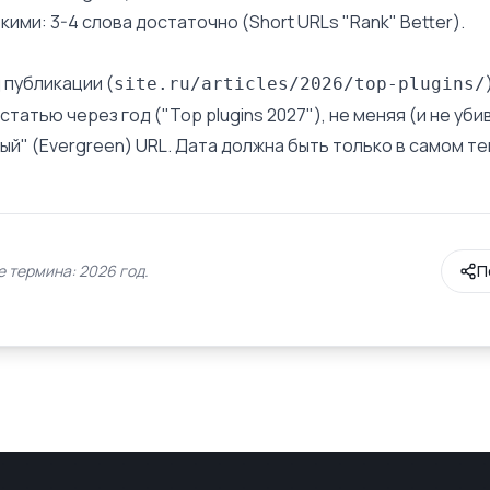
ими: 3-4 слова достаточно (Short URLs "Rank" Better).
 публикации (
site.ru/articles/2026/top-plugins/
татью через год ("Top plugins 2027"), не меняя (и не убив
й" (Evergreen) URL. Дата должна быть только в самом тек
 термина: 2026 год.
П