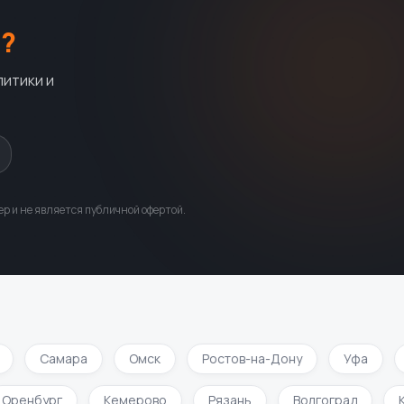
?
литики и
р и не является публичной офертой.
Самара
Омск
Ростов-на-Дону
Уфа
Оренбург
Кемерово
Рязань
Волгоград