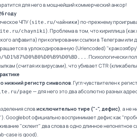
вратится для него в мощнейший коммерческий анкор!
26 году
ическое ЧПУ (
) по-прежнему проигрыв
site.ru/чайники
). Проблема в том, что кириллица (ка
ite.ru/chayniki
кого алфавита) при копировании ссылки в Телеграм или 
ащается в урлокодированную (Urlencoded) "кракозябру"
. Психологически по
u/%D1%87%D0%B0%D0%B9%D0%BD...
сылкам (считая их вирусами), что убивает
CTR (кликабель
практике
о нижний регистр символов
. Гугл чувствителен к регист
— для него это два абсолютно разных адре
ite.ru/page
азделения слов
исключительно тире ("-", дефис)
, а не 
").
Googlebot
официально воспринимает дефис как "проб
кивание "склеит" два слова в одно длинное непонятное 
ab-case is good).