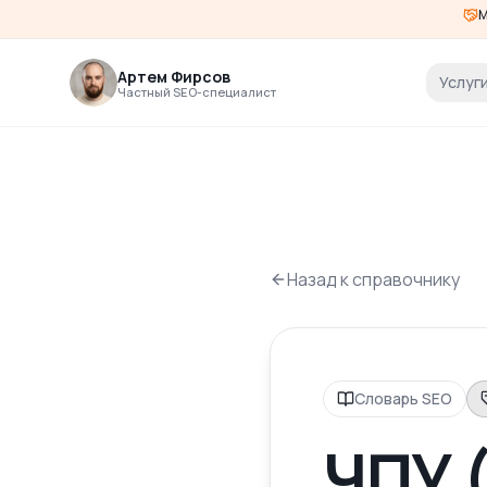
М
Артем Фирсов
Услуг
Частный SEO-специалист
Назад к справочнику
Словарь SEO
ЧПУ 