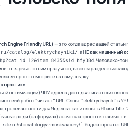
ch Engine Friendly URL)
— это когда адрес вашей статьи 
, а
НЕ как машинный 
.ru/catalog/elektrychayniki/
. Человеко-по
hp?cat_id=12&item=8435&sid=hfy38d
ов от взрыва: по ним сразу ясно, в каком разделе вы нахо
если вы просто смотрите на саму ссылку.
на практике
вой оптимизации) ЧПУ адреса дают два гигантских плюса.
исковый робот "читает" URL. Слово "elektrychayniki" в УР
л релевантности для Яндекса, как и слово в H1 или Title. 
бычные люди (на форумах) ленятся и просто вставляют в 
) `site.ru/stomatologiya-moskva/ceny/`, Яндекс прочтет UR