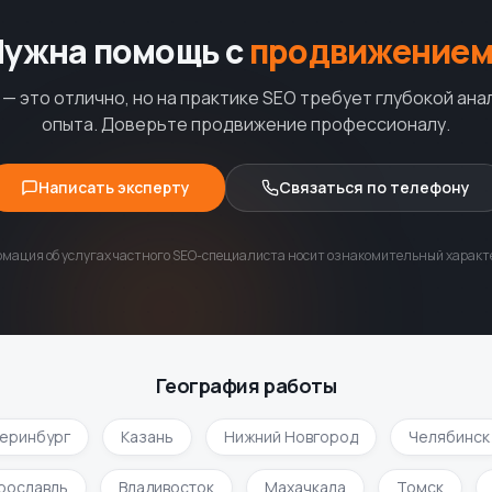
Нужна помощь с
продвижением
— это отлично, но на практике SEO требует глубокой ана
опыта. Доверьте продвижение профессионалу.
Написать эксперту
Связаться по телефону
мация об услугах частного SEO-специалиста носит ознакомительный характе
География работы
ринбург
Казань
Нижний Новгород
Челябинск
Ярославль
Владивосток
Махачкала
Томск