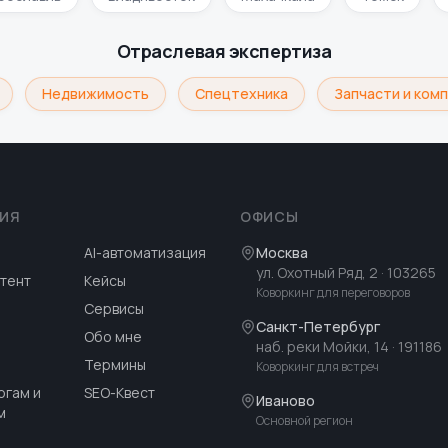
Отраслевая экспертиза
Недвижимость
Спецтехника
Запчасти и комп
ИЯ
ОФИСЫ
AI-автоматизация
Москва
ул. Охотный Ряд, 2
· 103265
тент
Кейсы
Коворкинг для переговоров
Сервисы
Санкт-Петербург
Обо мне
наб. реки Мойки, 14
· 191186
Термины
Коворкинг для встреч
огам и
SEO-Квест
Иваново
м
Основной регион