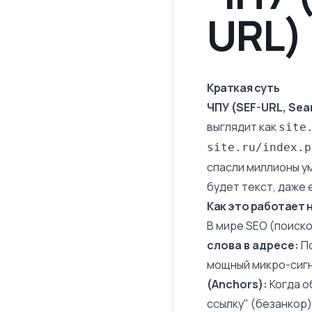
URL)
Краткая суть
ЧПУ (SEF-URL, Sear
выглядит как
site
site.ru/index.p
спасли миллионы ум
будет текст, даже 
Как это работает 
В мире SEO (поиско
слова
в адресе:
По
мощный микро-сигна
(Anchors):
Когда о
ссылку" (
безанкор