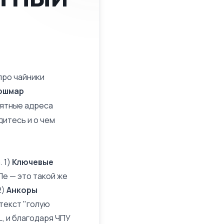
про чайники
кошмар
нятные адреса
дитесь и о чем
 1)
Ключевые
Ле — это такой же
2)
Анкоры
текст "голую
L, и благодаря ЧПУ