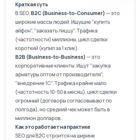
Краткая суть
В SEO,
B2C (Business-to-Consumer)
— это
широкие массы людей. Ищущие "купить
айфон", "заказать пиццу". Трафика
(частотности) миллионы, цикл сделки
короткий (купил за 1 клик).
B2B (Business-to-Business)
— это
корпоративные клиенты. Ищут "закупка
арматуры оптом от производителя",
"внедрение 1С". Трафика крайне мало
(
частотность
10-50 в месяц), цикл сделки
огромный (договоры согласовывают по
полгода), но средний чек может быть в
миллион долларов.
Как это работает на практике
SEO для B2C строится на ширине