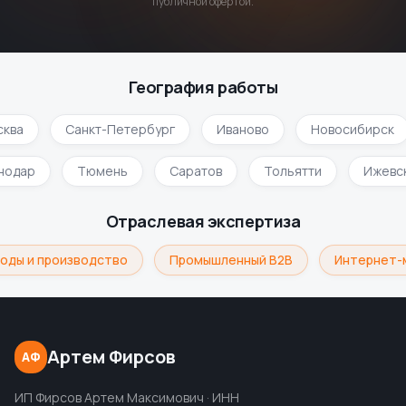
публичной офертой.
География работы
ква
Санкт-Петербург
Иваново
Новосибирск
снодар
Тюмень
Саратов
Тольятти
Ижевс
Отраслевая экспертиза
оды и производство
Промышленный B2B
Интернет-м
Артем Фирсов
АФ
ИП Фирсов Артем Максимович · ИНН