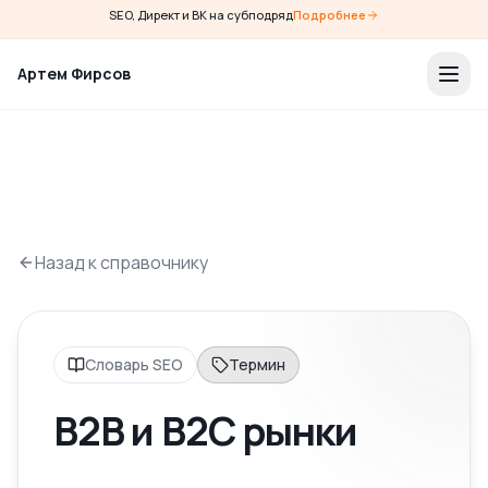
SEO, Директ и ВК на субподряд
Подробнее
Артем Фирсов
Назад к справочнику
Словарь SEO
Термин
B2B и B2C рынки