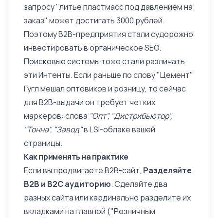
запросу "литье пластмасс под давлением на
заказ" может достигать 3000 рублей.
Поэтому B2B-предприятия стали судорожно
инвестировать в органическое SEO.
Поисковые системы тоже стали различать
эти Интенты. Если раньше по слову "Цемент"
Гугл мешал оптовиков и розницу, то сейчас
для B2B-выдачи он требует четких
маркеров: слова
"Опт", "Дистрибьютор",
"Тонна", "Завод"
в LSI-облаке
вашей
страницы.
Как применять на практике
Если вы продвигаете B2B-сайт,
Разделяйте
B2B и B2C аудиторию
. Сделайте два
разных сайта или кардинально разделите их
вкладками на главной ("Розничным