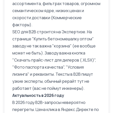
ассортимента, фильтрах товаров, огромном
семантическом ядре, низких ценах и
скорости доставки (
Коммерческие
факторы
).
SEO для B2B строится на Экспертизе. На
странице "Купить бетономешалку оптом"
заводу не так важна "корзина" (ее вообще
может не быть). Заводу важна кнопка
"Скачать прайс-лист для дилеров (.XLSX)",
"Фото паспорта качества", "Условия
лизинга" и реквизиты. Тексты в B2B пишут
узкие эксперты, обычный рерайт тут не
работает (вас не поймут инженеры).
Актуальность в 2026 году
В 2026 году B2B-запросы невероятно
перегреты. Цена клика в Яндекс.Директе по