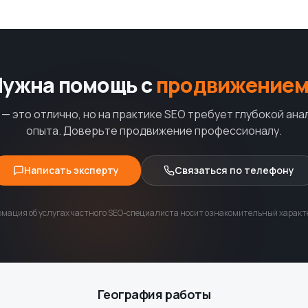
Нужна помощь с
продвижением
— это отлично, но на практике SEO требует глубокой ана
опыта. Доверьте продвижение профессионалу.
Написать эксперту
Связаться по телефону
мация об услугах частного SEO-специалиста носит ознакомительный характе
География работы