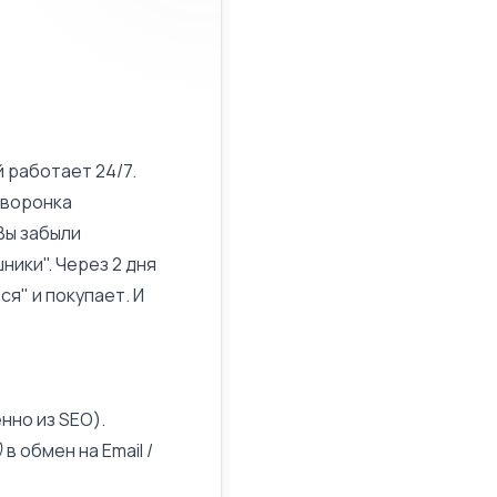
 работает 24/7.
товоронка
"Вы забыли
ники". Через 2 дня
ся" и покупает. И
нно из SEO).
)
в обмен на Email /