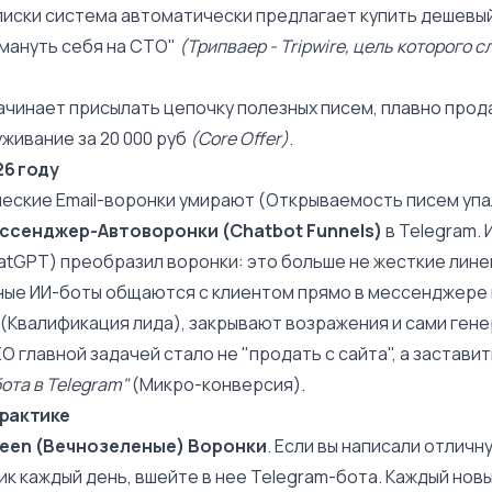
писки система автоматически предлагает купить дешевый
бмануть себя на СТО"
(Трипваер - Tripwire, цель которого 
начинает присылать цепочку полезных писем, плавно про
живание за 20 000 руб
(Core Offer)
.
26 году
ческие Email-воронки умирают (Открываемость писем упа
ссенджер-Автоворонки (Chatbot Funnels)
в Telegram.
atGPT) преобразил воронки: это больше не жесткие лин
вные ИИ-боты общаются с клиентом прямо в мессенджере 
 (Квалификация
лида
), закрывают возражения и сами ген
SEO главной задачей стало не "продать с сайта", а застав
ота в Telegram"
(
Микро-конверсия
).
практике
reen (Вечнозеленые) Воронки
. Если вы написали отлич
к каждый день, вшейте в нее Telegram-бота. Каждый нов