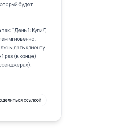
который будет
к: "День 1: Купи!",
 спам мгновенно.
должны дать клиенту
1 раз (в конце)
ссенджерах).
оделиться ссылкой