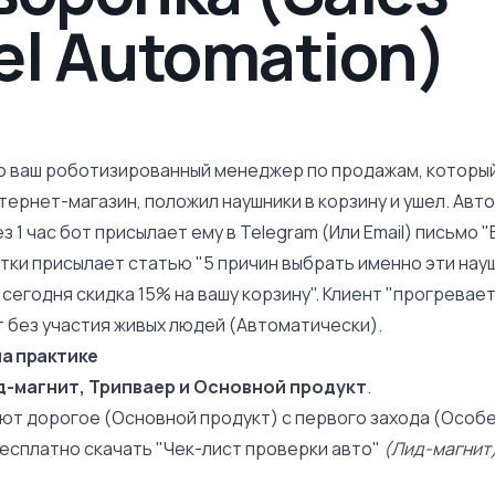
el Automation)
о ваш роботизированный менеджер по продажам, который
тернет-магазин
, положил наушники в корзину и ушел. Ав
з 1 час бот присылает ему в Telegram (Или Email) письмо 
утки присылает статью "5 причин выбрать именно эти науш
сегодня скидка 15% на вашу корзину". Клиент "прогревает
т без участия живых людей (Автоматически).
на практике
д-магнит, Трипваер и Основной продукт
.
ют дорогое (Основной продукт) с первого захода (Особе
бесплатно скачать "Чек-лист проверки авто"
(Лид-магнит