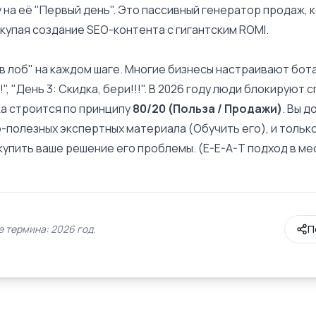
 на её "Первый день". Это пассивный генератор продаж, 
окупая создание SEO-контента с гигантским
ROMI
.
 лоб" на каждом шаге. Многие бизнесы настраивают бота та
!!", "День 3: Скидка, бери!!!". В 2026 году люди блокируют
а строится по принципу
80/20 (Польза / Продажи)
. Вы 
-полезных экспертных материала (Обучить его), и только 
купить ваше решение его проблемы. (
E-E-A-T
подход в ме
 термина: 2026 год.
П