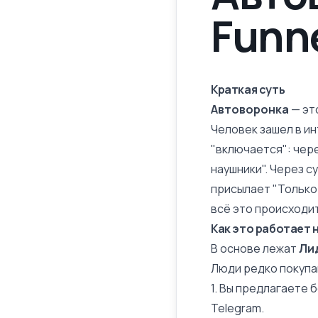
Funn
Краткая суть
Автоворонка
— эт
Человек зашел в
ин
"включается": чере
наушники". Через с
присылает "Только 
всё это происходи
Как это работает 
В основе лежат
Ли
Люди редко покупа
1. Вы предлагаете 
Telegram.