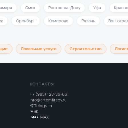
ара
Омск
Ростов-на-Дону
Уфа
Красноя
омск
Оренбург
Кемерово
Рязань
Волгог
ие
Локальные услуги
Строительство
Логисти
КОНТАКТЫ
+7 (995) 128-86-66
info@artemfirsov.ru
Telegram
ВК
MAX
MAX