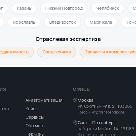
Казань
Нижний Новгород
Челябинск
Сам
ск
Ярославль
Владивосток
Махачкала
Т
Отраслевая экспертиза
вижимость
Спецтехника
Запчасти и комплектующ
ИЯ
ОФИСЫ
AI-автоматизация
Москва
ул. Охотный Ряд, 2
· 103265
тент
Кейсы
Коворкинг для переговоров
Сервисы
Санкт-Петербург
Обо мне
наб. реки Мойки, 14
· 191186
Термины
Коворкинг для встреч