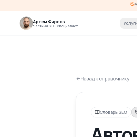
М
Артем Фирсов
Услуг
Частный SEO-специалист
Назад к справочнику
Словарь SEO
Авто