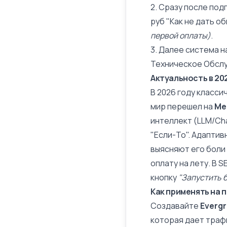
2. Сразу после под
руб "Как не дать о
первой оплаты)
.
3. Далее система 
Техническое Обслу
Актуальность в 20
В 2026 году класси
мир перешел на
Ме
интеллект (LLM/Ch
"Если-То". Адапти
выясняют его боли
оплату на лету. В 
кнопку
"Запустить б
Как применять на 
Создавайте
Everg
которая дает трафи