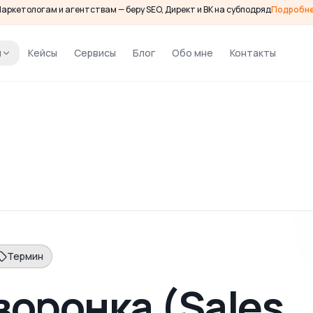
аркетологам и агентствам — беру SEO, Директ и ВК на субподряд
Подробн
и
Кейсы
Сервисы
Блог
Обо мне
Контакты
Термин
воронка (Sales