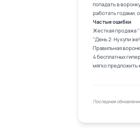
попадать в воронку
работать годами, 
Частые ошибки
Жесткая продажа "в
"День 2: Ну купи же
Правильная воронк
4 бесплатных гипер
мягко предложить 
Последнее обновление