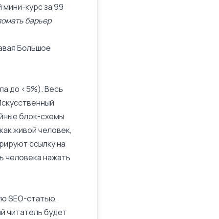
 мини-курс за 99
сломать барьер
давая Большое
ла до <5%). Весь
 Искусственный
ейные блок-схемы
как живой человек,
ерируют ссылку на
ить человека нажать
ную SEO-статью,
ый читатель будет