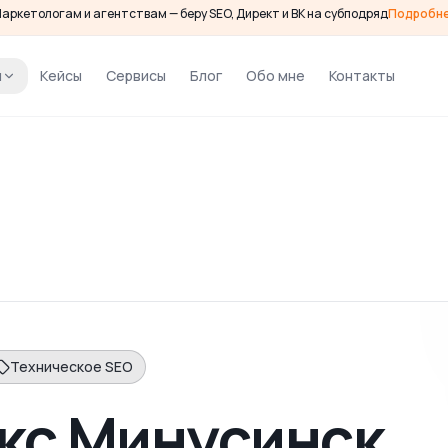
аркетологам и агентствам — беру SEO, Директ и ВК на субподряд
Подробн
и
Кейсы
Сервисы
Блог
Обо мне
Контакты
Техническое SEO
кс Минусинск