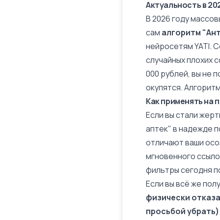
Актуальность в 20
В 2026 году массов
сам
алгоритм "Ан
нейросетям YATI. С
случайных плохих с
000 рублей, вы не 
окупятся. Алгоритм
Как применять на 
Если вы стали жерт
аптек" в надежде п
отличают ваши осо
мгновенного ссылоч
фильтры сегодня п
Если вы всё же пол
физически отказа
просьбой убрать)