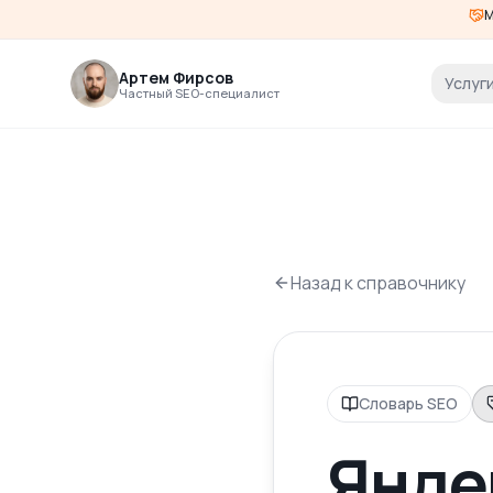
М
Артем Фирсов
Услуг
Частный SEO-специалист
Назад к справочнику
Словарь SEO
Янде