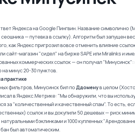
ответ Яндекса на
Google Пингвин
. Название символично (
 сеошника — путевка в ссылку). Алгоритм был запущен вес
ого, как Яндекс пригрозил вовсе отменить влияние ссыло
ли сайт-магазин "сидел" на бирже SAPE или
Miralinks
и име
ованных коммерческих ссылок — он получал "Минусинск":
 на минус 20-30 пунктов.
на практике
чных фильтров, Минусинск бил по
Ддомену
в целом (Хосто
исал в Яндекс.Метрике: "Мы обнаружили, что вы использ
я за "количественный и качественный спам". То есть, есл
ственных) ссылок и вы докупили 50 дешевых — риск миним
 натуральными бэклинками и 1000 купленных "Арендованн
 бан был автоматическим.