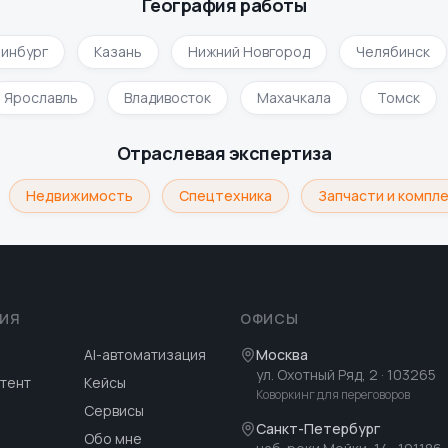
География работы
нбург
Казань
Нижний Новгород
Челябинск
Ярославль
Владивосток
Махачкала
Томск
Отраслевая экспертиза
Недвижимость
Спецтехника
Запчасти и компле
ИЯ
ОФИСЫ
AI-автоматизация
Москва
ул. Охотный Ряд, 2
· 103265
тент
Кейсы
Коворкинг для переговоров
Сервисы
Санкт-Петербург
Обо мне