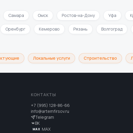
Самара
Омск
Ростов-на-Дону
Уфа
Кра
Оренбург
Кемерово
Рязань
Волгоград
ктующие
Локальные услуги
Строительство
Ло
КОНТАКТЫ
+7 (995) 128-86-66
info@artemfirsov.ru
Telegram
ВК
MAX
MAX