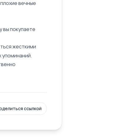
ь плохие вечные
у вы покупаете
аться жесткими
х упоминаний.
твенно
оделиться ссылкой