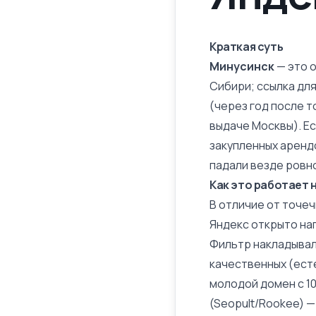
Краткая суть
Минусинск
— это 
Сибири; ссылка для
(через год после т
выдаче Москвы). Ес
закупленных аренд
падали везде ровно
Как это работает 
В отличие от точе
Яндекс открыто нап
Фильтр накладывалс
качественных (есте
молодой домен с 10
(Seopult/Rookee) —