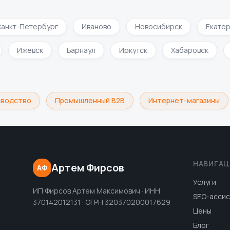
нкт-Петербург
Иваново
Новосибирск
Екатери
и
Ижевск
Барнаул
Иркутск
Хабаровск
одство
Промышленный B2B
Интернет-магазины
НАВИГАЦ
Артем Фирсов
АФ
Услуги
ИП Фирсов Артем Максимович · ИНН
SEO-ассис
370142012131 · ОГРН 320370200017629
Цены
Блог