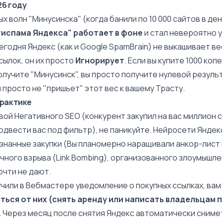
26 году
ых волн "Минусинска" (когда банили по 10 000 сайтов в де
тиспама Яндекса" работает в фоне
и стал невероятно 
егодня Яндекс (как и Google SpamBrain) не выкашивает ве
сылок, он их просто
Игнорирует
. Если вы купите 1000 коп
получите "Минусинск", вы просто получите нулевой резуль
 просто не "пришьет" этот вес к вашему
Трасту
.
практике
вой Негативного SEO (конкурент закупил на вас миллион 
одвести вас под фильтр), не паникуйте. Нейросети Яндек
знанные закупки (Вы планомерно наращивали
анкор-лист
ного взрыва (Link Bombing), организованного злоумышле
очти не дают.
учили в Вебмастере уведомление о покупных ссылках, ва
ться от них (снять аренду или написать владельцам 
. Через месяц после снятия Яндекс автоматически снимет