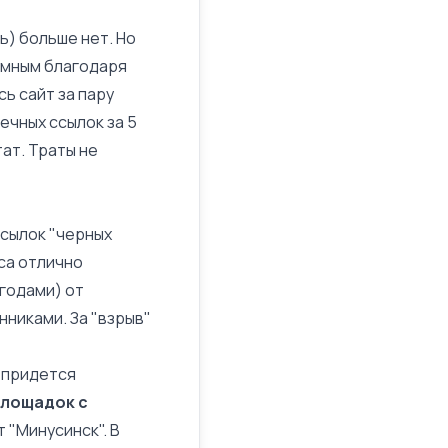
нь) больше нет. Но
умным благодаря
сь сайт за пару
еечных ссылок за 5
тат. Траты не
ссылок "черных
са отлично
годами) от
нниками. За "взрыв"
м придется
площадок с
 "Минусинск". В