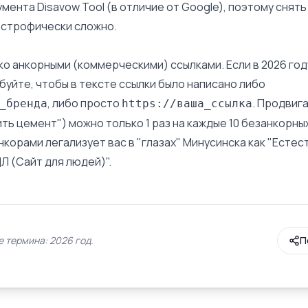
мента Disavow Tool (в отличие от Google), поэтому снят
астрофически сложно.
о анкорными (коммерческими) ссылками. Если в 2026 год
буйте, чтобы в тексте ссылки было написано либо
, либо просто
. Продвиг
_бренда
https://ваша_ссылка
ить цемент") можно только 1 раз на каждые 10 безанкорны
корами легализует вас в "глазах" Минусинска как "Естес
 (Сайт для людей)".
 термина: 2026 год.
П