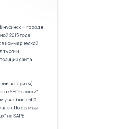
Минусинск — город в
ной 2015 года
к в коммерческой
л тысячи
 позиции сайта
вый алгоритм).
уете SEO-ссылки".
и у вас было 500
ален. Но если вы
ых" на SAPE