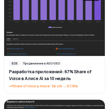
B2B
Продвижение в AEO/GEO
Разработка приложений: 67% Share of
Voice в Алисе AI за 10 недель
Share of Voice в Алисе
:
58,4%
→
67,18%