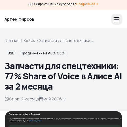
SEO, Директ и ВК на субподряд
Подробнее
Артем Фирсов
Главная
Кейсы
Запчасти для спецтехники:
77% Share of Voice в Алисе AI
за 2 месяца
B2B
Продвижение в AEO/GEO
Запчасти для спецтехники:
77% Share of Voice в Алисе AI
за 2 месяца
Срок
:
2 месяца
май 2026 г.