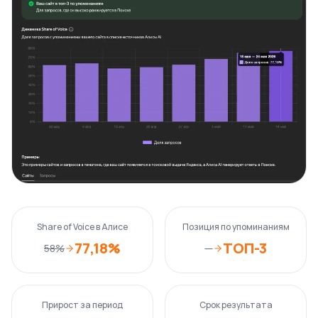
Share of Voice в Алисе
Позиция по упоминаниям
77,18%
ТОП-3
58%
—
Прирост за период
Срок результата