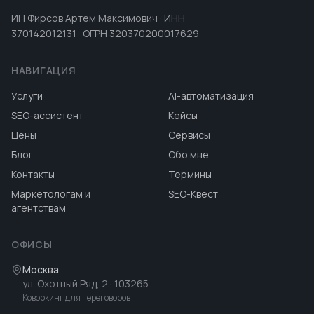
ИП Фирсов Артем Максимович · ИНН
370142012131 · ОГРН 320370200017629
НАВИГАЦИЯ
Услуги
AI-автоматизация
SEO-ассистент
Кейсы
Цены
Сервисы
Блог
Обо мне
Контакты
Термины
Маркетологам и
SEO-Квест
агентствам
ОФИСЫ
Москва
ул. Охотный Ряд, 2
· 103265
Коворкинг для переговоров