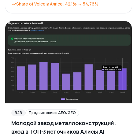
Share of Voice в Алисе
:
42,1%
→
54,76%
B2B
Продвижение в AEO/GEO
Молодой завод металлоконструкций:
вход в ТОП-3 источников Алисы AI