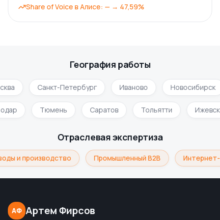
Share of Voice в Алисе
:
—
→
47,59%
География работы
ква
Санкт-Петербург
Иваново
Новосибирск
нодар
Тюмень
Саратов
Тольятти
Ижевс
Отраслевая экспертиза
оды и производство
Промышленный B2B
Интернет-
Артем Фирсов
АФ