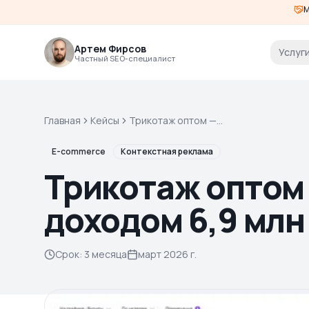
М
Артем Фирсов
Услуг
Частный SEO-специалист
Главная
Кейсы
Трикотаж оптом —
Яндекс.Директ с доходом
6,9 млн ₽
E-commerce
Контекстная реклама
Трикотаж оптом 
доходом 6,9 млн
Срок
:
3 месяца
март 2026 г.