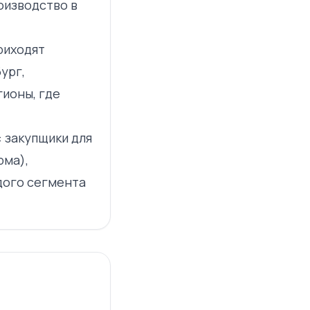
оизводство в
риходят
ург,
гионы, где
 закупщики для
рма),
дого сегмента