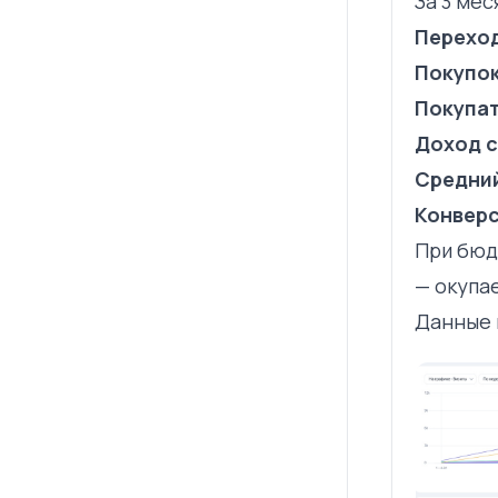
За 3 ме
Переход
Покупок
Покупа
Доход с
Средний
Конверс
При бюд
— окупае
Данные 