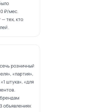
было
0 ₽/мес.
— тех, кто
лей.
сечь розничный
еля», «партия»,
«1 штука», «для
иентов.
 брендам
В объявлениях