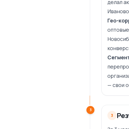
делал ак
Иваново
Гео-кор
оптовые
Новосиб
конверс
Сегмент
перепро
организ
— свои 
3
Рез
3