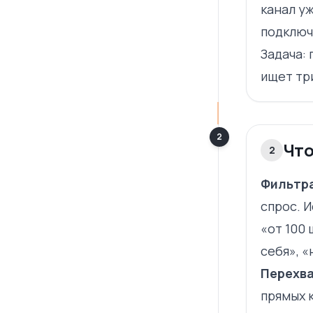
канал у
подключ
Задача: 
ищет тр
2
Что
2
Фильтра
спрос. И
«от 100
себя», 
Перехва
прямых 