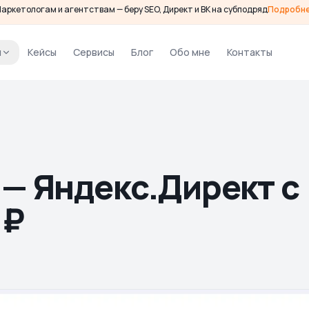
аркетологам и агентствам — беру SEO, Директ и ВК на субподряд
Подробн
и
Кейсы
Сервисы
Блог
Обо мне
Контакты
— Яндекс.Директ с
 ₽