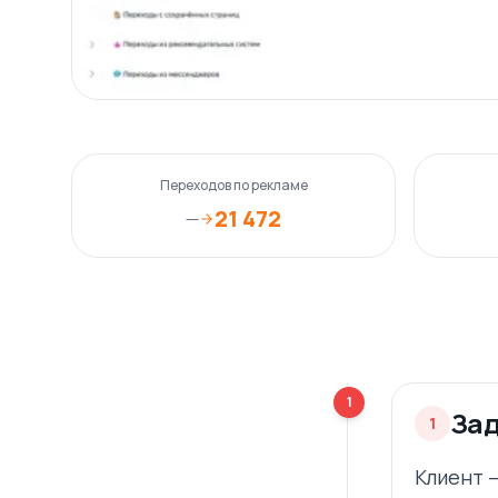
Переходов по рекламе
21 472
—
1
За
1
Клиент 