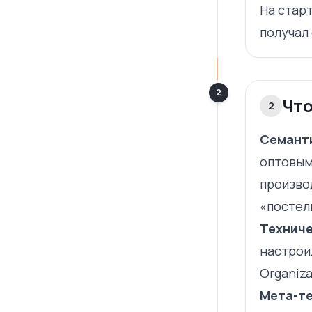
На старт
получал
2
Что
2
Семанти
оптовым
произво
«постел
Техниче
настрои
Organiza
Мета-те