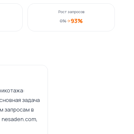
Рост запросов
93%
0%
рикотажа:
Основная задача
м запросам в
u, nesaden.com,