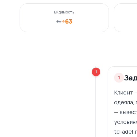
Видимость
63
15
1
За
1
Клиент 
одеяла, 
— вывес
условиях
td-adel.r