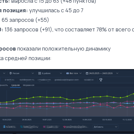
сть:
выросла с 15 до 63 (+48 пунктов)
 позиция:
улучшилась с 45 до 7
:
65 запросов (+55)
0:
136 запросов (+91), что составляет 78% от всего
росов
показали положительную динамику
а средней позиции: