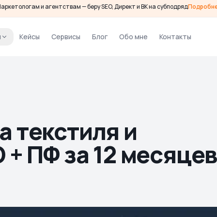
аркетологам и агентствам — беру SEO, Директ и ВК на субподряд
Подробн
и
Кейсы
Сервисы
Блог
Обо мне
Контакты
а текстиля и
 + ПФ за 12 месяце