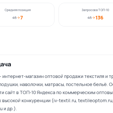
Средняя позиция
Запросов в ТОП-10
7
136
45
45
дача
— интернет-магазин оптовой продажи текстиля и т
подушки, наволочки, матрасы, постельное бельё. 
ти сайт в ТОП-10 Яндекса по коммерческим оптовы
 высокой конкуренции (iv-textil.ru, textileoptom.r
u и др.).