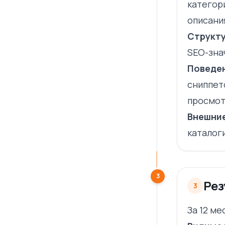
категор
описани
Структу
SEO-зна
Поведе
сниппет
просмот
Внешни
каталог
3
Рез
3
За 12 м