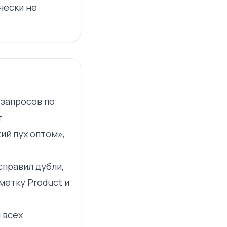
чески не
 запросов по
т
ий пух оптом»,
справил дубли,
метку Product и
я всех