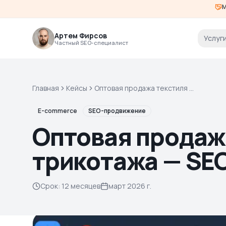
М
Артем Фирсов
Услуг
Частный SEO-специалист
Главная
Кейсы
Оптовая продажа текстиля и
трикотажа — SEO + ПФ за 12
месяцев
E-commerce
SEO-продвижение
Оптовая продаж
трикотажа — SEO
Срок
:
12 месяцев
март 2026 г.