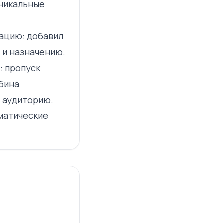
уникальные
ацию: добавил
 и назначению.
: пропуск
убина
 аудиторию.
матические