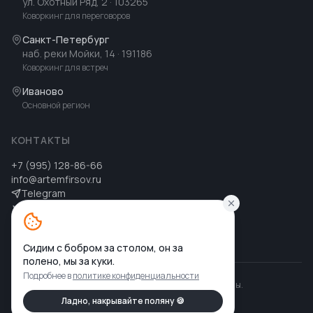
ул. Охотный Ряд, 2
· 103265
Коворкинг для переговоров
Санкт-Петербург
наб. реки Мойки, 14
· 191186
Коворкинг для встреч
Иваново
Основной регион
КОНТАКТЫ
+7 (995) 128-86-66
info@artemfirsov.ru
Telegram
ВК
MAX
MAX
Сидим с бобром за столом, он за
полено, мы за куки.
Подробнее в
политике конфиденциальности
©
2026
Артем Фирсов
.
Все права защищены.
Политика конфиденциальности
Ладно, накрывайте поляну 🍪