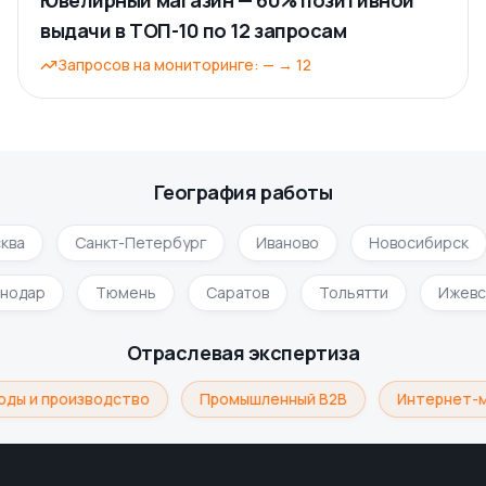
Ювелирный магазин — 60% позитивной
выдачи в ТОП-10 по 12 запросам
Запросов на мониторинге
:
—
→
12
География работы
ква
Санкт-Петербург
Иваново
Новосибирск
снодар
Тюмень
Саратов
Тольятти
Ижев
Отраслевая экспертиза
ды и производство
Промышленный B2B
Интернет-м