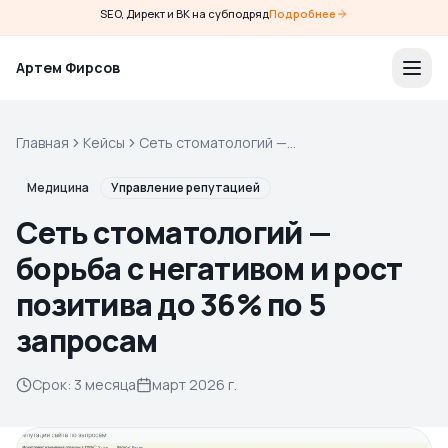
SEO, Директ и ВК на субподряд
Подробнее
Артем Фирсов
Главная
Кейсы
Сеть стоматологий —
борьба с негативом и рост
позитива до 36% по 5
Медицина
Управление репутацией
запросам
Сеть стоматологий —
борьба с негативом и рост
позитива до 36% по 5
запросам
Срок
:
3 месяца
март 2026 г.