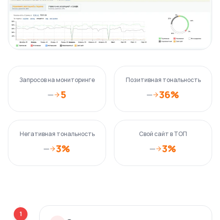
Запросов на мониторинге
Позитивная тональность
5
36%
—
—
Негативная тональность
Свой сайт в ТОП
3%
3%
—
—
1