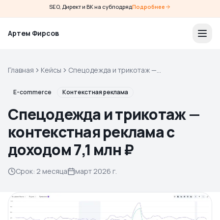
SEO, Директ и ВК на субподряд
Подробнее
Артем Фирсов
Главная
Кейсы
Спецодежда и трикотаж —
контекстная реклама с
доходом 7,1 млн ₽
E-commerce
Контекстная реклама
Спецодежда и трикотаж —
контекстная реклама с
доходом 7,1 млн ₽
Срок
:
2 месяца
март 2026 г.