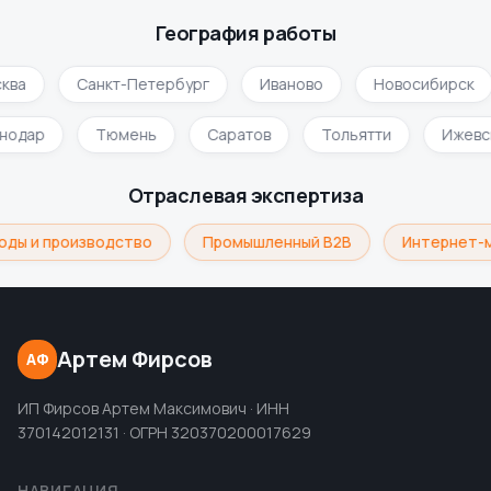
География работы
ква
Санкт-Петербург
Иваново
Новосибирск
снодар
Тюмень
Саратов
Тольятти
Ижев
Отраслевая экспертиза
ды и производство
Промышленный B2B
Интернет-м
Артем Фирсов
АФ
ИП Фирсов Артем Максимович · ИНН
370142012131 · ОГРН 320370200017629
НАВИГАЦИЯ