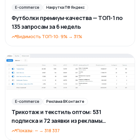
E-commerce
Накрутка ПФ Яндекс
Футболки премиум-качества — ТОП-1 по
135 запросам за 6 недель
Видимость ТОП-10
:
9%
→
31%
E-commerce
Реклама ВКонтакте
Трикотаж и текстиль оптом: 531
подписка и 72 заявки из рекламы
ВКонтакте
Показы
:
—
→
318 337