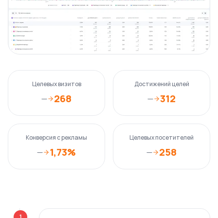
Целевых визитов
Достижений целей
268
312
—
—
Конверсия с рекламы
Целевых посетителей
1,73%
258
—
—
1