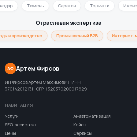
снодар
Тюмень
Саратов
Тольятти
Ижев
Отраслевая экспертиза
ды и производство
Промышленный B2B
Интернет-м
Артем Фирсов
АФ
ИП Фирсов Артем Максимович · ИНН
370142012131 · ОГРН 320370200017629
НАВИГАЦИЯ
Услуги
AI-автоматизация
SEO-ассистент
Кейсы
Цены
Сервисы