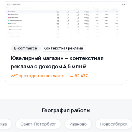
E-commerce
Контекстная реклама
Ювелирный магазин — контекстная
реклама с доходом 4,5 млн ₽
Переходов по рекламе
:
—
→
62 477
География работы
ква
Санкт-Петербург
Иваново
Новосибирск