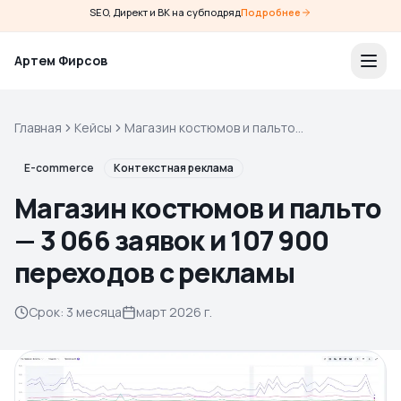
SEO, Директ и ВК на субподряд
Подробнее
Артем Фирсов
Главная
Кейсы
Магазин костюмов и пальто
— 3 066 заявок и 107 900
переходов с рекламы
E-commerce
Контекстная реклама
Магазин костюмов и пальто
— 3 066 заявок и 107 900
переходов с рекламы
Срок
:
3 месяца
март 2026 г.