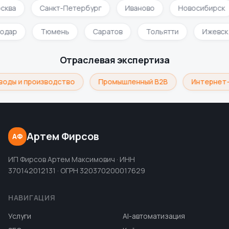
сква
Санкт-Петербург
Иваново
Новосибирск
нодар
Тюмень
Саратов
Тольятти
Ижевс
Отраслевая экспертиза
оды и производство
Промышленный B2B
Интернет-
Артем Фирсов
АФ
ИП Фирсов Артем Максимович · ИНН
370142012131 · ОГРН 320370200017629
НАВИГАЦИЯ
Услуги
AI-автоматизация