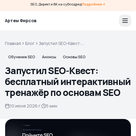
SEO, Директ и ВК на субподряд
Подробнее
Артем Фирсов
Главная
Блог
Запустил SEO-Квест:
бесплатный интерактивный
тренажёр по основам SEO
Обучение SEO
Анонсы
Основы SEO
Запустил SEO-Квест:
бесплатный интерактивный
тренажёр по основам SEO
10 июня 2026 г.
5 мин