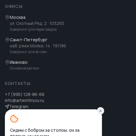
ОФИСЫ
Москва
ул. Охотный Ряд, 2
· 103265
Коворкинг для переговоров
Санкт-Петербург
наб. реки Мойки, 14
· 191186
Коворкинг для встреч
Иваново
Основной регион
КОНТАКТЫ
+7 (995) 128-86-66
info@artemfirsov.ru
Telegram
ВК
MAX
MAX
Сидим с бобром за столом, он за
полено, мы за куки.