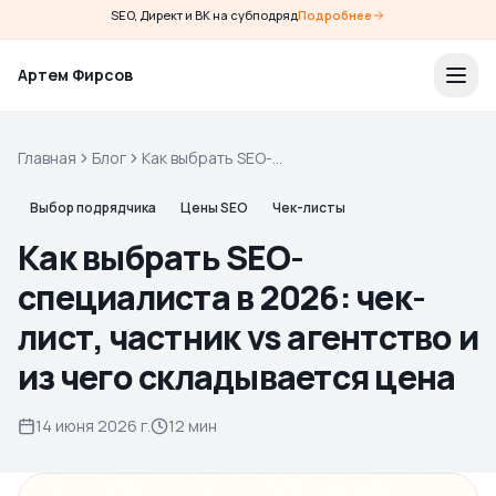
SEO, Директ и ВК на субподряд
Подробнее
Артем Фирсов
Главная
Блог
Как выбрать SEO-
специалиста в 2026: чек-
лист, частник vs агентство и
Выбор подрядчика
Цены SEO
Чек-листы
из чего складывается цена
Как выбрать SEO-
специалиста в 2026: чек-
лист, частник vs агентство и
из чего складывается цена
14 июня 2026 г.
12 мин